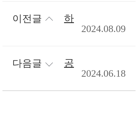
하이트론씨스템즈, LG유플러스와 무인주차정산시스템 공사 계약 체결 "전국 2만면 확보 시동"
이전글
2024.08.09
공공 공략 나선 하이트론씨스템즈, 서울 지하철역 화상 정보 관리한다
다음글
2024.06.18
목록