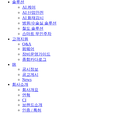
솔루션
AI 케어
AI 산업안전
AI 화재감시
병원/수술실 솔루션
철도 솔루션
스마트 무인주차
고객지원
Q&A
펌웨어
장비운영가이드
종합카다로그
IR
공시정보
공고게시
News
회사소개
회사개요
연혁
CI
브랜드소개
인증 / 특허